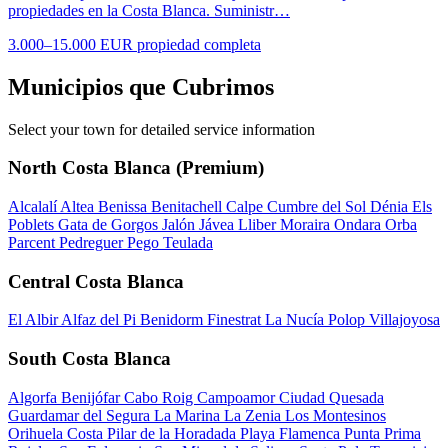
propiedades en la Costa Blanca. Suministr…
3.000–15.000 EUR propiedad completa
Municipios que Cubrimos
Select your town for detailed service information
North Costa Blanca (Premium)
Alcalalí
Altea
Benissa
Benitachell
Calpe
Cumbre del Sol
Dénia
Els
Poblets
Gata de Gorgos
Jalón
Jávea
Lliber
Moraira
Ondara
Orba
Parcent
Pedreguer
Pego
Teulada
Central Costa Blanca
El Albir
Alfaz del Pi
Benidorm
Finestrat
La Nucía
Polop
Villajoyosa
South Costa Blanca
Algorfa
Benijófar
Cabo Roig
Campoamor
Ciudad Quesada
Guardamar del Segura
La Marina
La Zenia
Los Montesinos
Orihuela Costa
Pilar de la Horadada
Playa Flamenca
Punta Prima