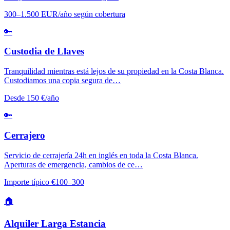
300–1.500 EUR/año según cobertura
🔑
Custodia de Llaves
Tranquilidad mientras está lejos de su propiedad en la Costa Blanca.
Custodiamos una copia segura de…
Desde 150 €/año
🔑
Cerrajero
Servicio de cerrajería 24h en inglés en toda la Costa Blanca.
Aperturas de emergencia, cambios de ce…
Importe típico €100–300
🏠
Alquiler Larga Estancia