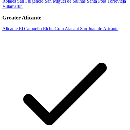
Rojales
San Fulgencio
San Miguel de Salinas
Santa Pola
Torrevieja
Villamartin
Greater Alicante
Alicante
El Campello
Elche
Gran Alacant
San Juan de Alicante