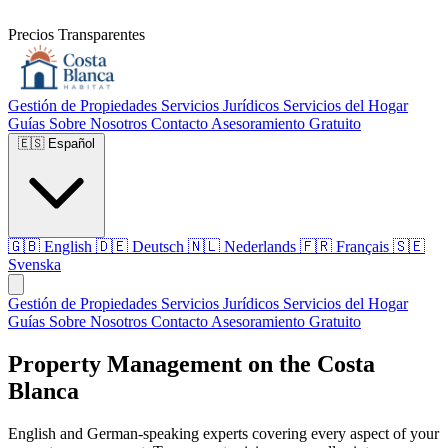
Precios Transparentes
Gestión de Propiedades
Servicios Jurídicos
Servicios del Hogar
Guías
Sobre Nosotros
Contacto
Asesoramiento Gratuito
🇪🇸
Español
🇬🇧
English
🇩🇪
Deutsch
🇳🇱
Nederlands
🇫🇷
Français
🇸🇪
Svenska
Gestión de Propiedades
Servicios Jurídicos
Servicios del Hogar
Guías
Sobre Nosotros
Contacto
Asesoramiento Gratuito
Property Management on the Costa
Blanca
English and German-speaking experts covering every aspect of your