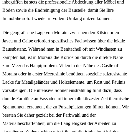
inbegriffen ist stets die professionelle Abdeckung aller Möbel und
Böden sowie die Endreinigung der Baustelle, damit Sie Ihre
Immobilie sofort wieder in vollem Umfang nutzen können.
Die geografische Lage von Moraira zwischen den Küstenorten
Javea und Calpe erfordert spezifisches Fachwissen über die lokale
Bausubstanz. Während man in Benitachell oft mit Windlasten zu
kämpfen hat, ist in Moraira die Korrosion durch die direkte Nähe
zum Meer das Hauptproblem. Villen in der Nähe des Castle of
Moraira oder in erster Meereslinie benötigen spezielle salzresistente
Lacke für Metallgeländer und Holzelemente, um Rost und Fäulnis
vorzubeugen. Die intensive Sonneneinstrahlung führt dazu, dass
dunkle Farbtöne an Fassaden oft innerhalb kürzester Zeit thermische
Spannungen erzeugen, die zu Putzabplatzungen führen können. Wir
beraten Sie daher gezielt bei der Farbwahl und der
Materialbeschaffenheit, um die Langlebigkeit der Arbeiten zu
garantieren. Zudem achten wir strikt auf die Einhaltung lokaler