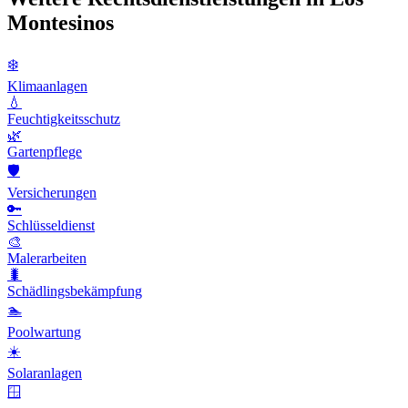
Montesinos
❄️
Klimaanlagen
💧
Feuchtigkeitsschutz
🌿
Gartenpflege
🛡️
Versicherungen
🔑
Schlüsseldienst
🎨
Malerarbeiten
🐛
Schädlingsbekämpfung
🏊
Poolwartung
☀️
Solaranlagen
🪟