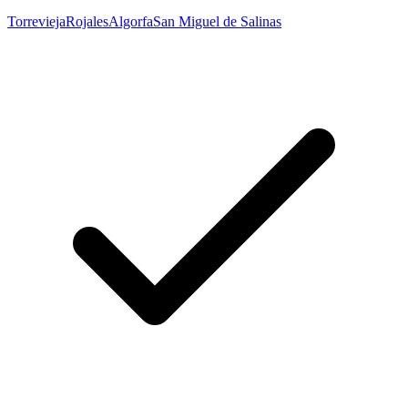
Torrevieja
Rojales
Algorfa
San Miguel de Salinas