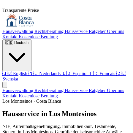
Transparente Preise
Hausverwaltung
Rechtsberatung
Hausservice
Ratgeber
Über uns
Kontakt
Kostenlose Beratung
🇩🇪
Deutsch
🇬🇧
English
🇳🇱
Nederlands
🇪🇸
Español
🇫🇷
Français
🇸🇪
Svenska
Hausverwaltung
Rechtsberatung
Hausservice
Ratgeber
Über uns
Kontakt
Kostenlose Beratung
Los Montesinos · Costa Blanca
Hausservice in Los Montesinos
NIE, Aufenthaltsgenehmigung, Immobilienkauf, Testamente,
Steuern in Los Montesinos. Geprüfte deutschsprachige Anwälte.