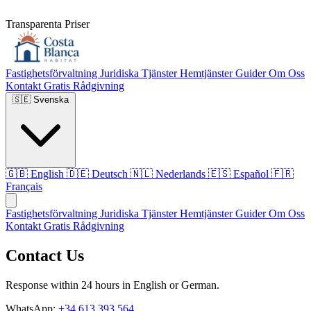
Transparenta Priser
Fastighetsförvaltning
Juridiska Tjänster
Hemtjänster
Guider
Om Oss
Kontakt
Gratis Rådgivning
🇸🇪
Svenska
🇬🇧
English
🇩🇪
Deutsch
🇳🇱
Nederlands
🇪🇸
Español
🇫🇷
Français
Fastighetsförvaltning
Juridiska Tjänster
Hemtjänster
Guider
Om Oss
Kontakt
Gratis Rådgivning
Contact Us
Response within 24 hours in English or German.
WhatsApp:
+34 613 393 564