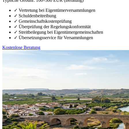
Typische Gebühr:
100–300 EUR (Beratung)
✓
Vertretung bei Eigentümerversammlungen
✓
Schuldenbeitreibung
✓
Gemeinschaftskostenprüfung
✓
Überprüfung der Regelungskonformität
✓
Streitbeilegung bei Eigentümergemeinschaften
✓
Übersetzungsservice für Versammlungen
Kostenlose Beratung