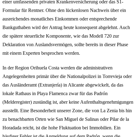
einer umfassenden privaten Krankenversicherung oder das S1-
Formular für Rentner. Ohne den lückenlosen Nachweis über ein
ausreichendes monatliches Einkommen oder entsprechende
Bankguthaben wird der Antrag heute konsequent abgelehnt. Auch
die spätere steuerliche Komponente, wie das Modell 720 zur
Deklaration von Auslandsvermögen, sollte bereits in dieser Phase
mit einem Experten besprochen werden.
In der Region Orihuela Costa werden die administrativen
Angelegenheiten primär über die Nationalpolizei in Torrevieja oder
das Ausländeramt (Extranjería) in Alicante abgewickelt, da das
lokale Rathaus in Playa Flamenca zwar für das Padrón
(Melderegister) zuständig ist, aber keine Aufenthaltsgenehmigungen
ausstellt. Eine Besonderheit unserer Zone, die von La Zenia bis hin
zu benachbarten Orten wie San Miguel de Salinas oder Pilar de la
Horadada reicht, ist die hohe Fluktuation bei Immobilien. Ein
häufiger Fehler ist die Anmeldung auf dem Padrón, wenn die