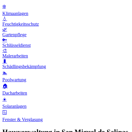
❄️
Klimaanlagen
💧
Feuchtigkeitsschutz
🌿
Gartenpflege
🔑
Schlüsseldienst
🎨
Malerarbeiten
🐛
Schädlingsbekämpfung
🏊
Poolwartung
🏠
Dacharbeiten
☀️
Solaranlagen
🪟
Fenster & Verglasung