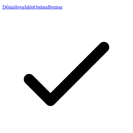
Dénia
Jávea
Jalón
Ondara
Benissa