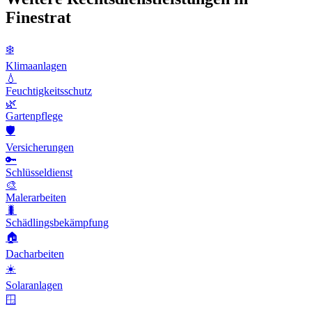
Finestrat
❄️
Klimaanlagen
💧
Feuchtigkeitsschutz
🌿
Gartenpflege
🛡️
Versicherungen
🔑
Schlüsseldienst
🎨
Malerarbeiten
🐛
Schädlingsbekämpfung
🏠
Dacharbeiten
☀️
Solaranlagen
🪟