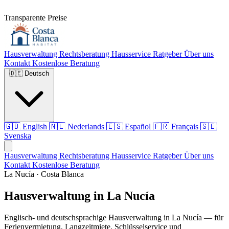
Transparente Preise
Hausverwaltung
Rechtsberatung
Hausservice
Ratgeber
Über uns
Kontakt
Kostenlose Beratung
🇩🇪
Deutsch
🇬🇧
English
🇳🇱
Nederlands
🇪🇸
Español
🇫🇷
Français
🇸🇪
Svenska
Hausverwaltung
Rechtsberatung
Hausservice
Ratgeber
Über uns
Kontakt
Kostenlose Beratung
La Nucía · Costa Blanca
Hausverwaltung in La Nucía
Englisch- und deutschsprachige Hausverwaltung in La Nucía — für
Ferienvermietung, Langzeitmiete, Schlüsselservice und