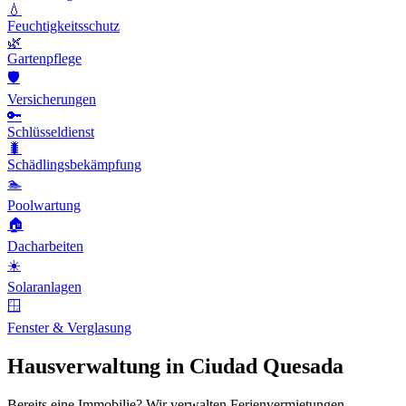
💧
Feuchtigkeitsschutz
🌿
Gartenpflege
🛡️
Versicherungen
🔑
Schlüsseldienst
🐛
Schädlingsbekämpfung
🏊
Poolwartung
🏠
Dacharbeiten
☀️
Solaranlagen
🪟
Fenster & Verglasung
Hausverwaltung in Ciudad Quesada
Bereits eine Immobilie? Wir verwalten Ferienvermietungen,