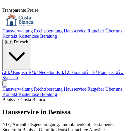
Transparente Preise
Hausverwaltung
Rechtsberatung
Hausservice
Ratgeber
Über uns
Kontakt
Kostenlose Beratung
🇩🇪
Deutsch
🇬🇧
English
🇳🇱
Nederlands
🇪🇸
Español
🇫🇷
Français
🇸🇪
Svenska
Hausverwaltung
Rechtsberatung
Hausservice
Ratgeber
Über uns
Kontakt
Kostenlose Beratung
Benissa · Costa Blanca
Hausservice in Benissa
NIE, Aufenthaltsgenehmigung, Immobilienkauf, Testamente,
Steuern in Benissa. Geprüfte deutschsprachige Anwälte.