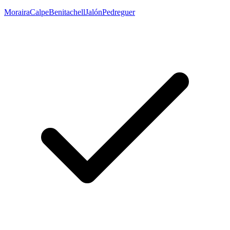
Moraira
Calpe
Benitachell
Jalón
Pedreguer