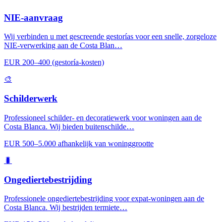
NIE-aanvraag
Wij verbinden u met gescreende gestorías voor een snelle, zorgeloze
NIE-verwerking aan de Costa Blan…
EUR 200–400 (gestoría-kosten)
🎨
Schilderwerk
Professioneel schilder- en decoratiewerk voor woningen aan de
Costa Blanca. Wij bieden buitenschilde…
EUR 500–5.000 afhankelijk van woninggrootte
🐛
Ongediertebestrijding
Professionele ongediertebestrijding voor expat-woningen aan de
Costa Blanca. Wij bestrijden termiete…