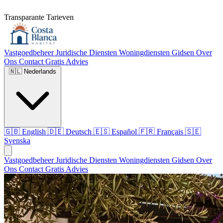
Transparante Tarieven
Vastgoedbeheer
Juridische Diensten
Woningdiensten
Gidsen
Over
Ons
Contact
Gratis Advies
🇳🇱
Nederlands
🇬🇧
English
🇩🇪
Deutsch
🇪🇸
Español
🇫🇷
Français
🇸🇪
Svenska
Vastgoedbeheer
Juridische Diensten
Woningdiensten
Gidsen
Over
Ons
Contact
Gratis Advies