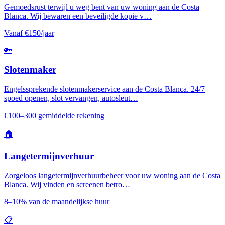
Gemoedsrust terwijl u weg bent van uw woning aan de Costa
Blanca. Wij bewaren een beveiligde kopie v…
Vanaf €150/jaar
🔑
Slotenmaker
Engelssprekende slotenmakerservice aan de Costa Blanca. 24/7
spoed openen, slot vervangen, autosleut…
€100–300 gemiddelde rekening
🏠
Langetermijnverhuur
Zorgeloos langetermijnverhuurbeheer voor uw woning aan de Costa
Blanca. Wij vinden en screenen betro…
8–10% van de maandelijkse huur
📋