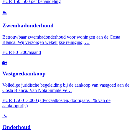
EUR 150–500 per behandeling
🏊
Zwembadonderhoud
Betrouwbaar zwembadonderhoud voor woningen aan de Costa
Blanca. Wij verzorgen wekelijkse reiniging, …
EUR 80–200/maand
🏡
Vastgoedaankoop
Volledige juridische begeleiding bij de aankoop van vastgoed aan de
Costa Blanca. Van Nota Simple-ve…
EUR 1.500–3.000 (advocaatkosten, doorgaans 1% van de
aankoopprijs)
🔧
Onderhoud