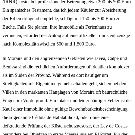
(IRNR) kostet bei professioneller Betreuung etwa 200 bis 500 Euro.
Ein spanisches Testament, das ich jedem Käufer zur Absicherung
der Erben dringend empfehle, schlägt mit 150 bis 300 Euro zu
Buche. Falls Sie planen, Ihre Immobilie als Ferienhaus zu
vermieten, erfordert der Antrag auf eine offizielle Touristenlizenz je
nach Komplexität zwischen 500 und 1.500 Euro.
In Moraira und den angrenzenden Gebieten wie Javea, Calpe und
Benissa sind die rechtlichen Anforderungen oft deutlich komplexer
als im Süden der Provinz. Während es dort häufiger um
Streitigkeiten mit Eigentümergemeinschaften geht, stehen bei den
Villen in den markanten Hanglagen von Moraira oft baurechtliche
Fragen im Vordergrund. Ein fataler und leider häufiger Fehler ist der
Kauf einer Immobilie ohne gültige Bewohnbarkeitsbescheinigung,
die sogenannte Cédula de Habitabilidad, oder ohne eine
tiefgreifende Prüfung der Küstenschutzgesetze, der Ley de Costas,
besonders bei Objekten in erster Meereslinie am El Portet. Für das