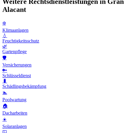
Weitere Rechtsdienstleistungen in Gran
Alacant
❄️
Klimaanlagen
💧
Feuchtigkeitsschutz
🌿
Gartenpflege
🛡️
Versicherungen
🔑
Schlüsseldienst
🐛
Schädlingsbekämpfung
🏊
Poolwartung
🏠
Dacharbeiten
☀️
Solaranlagen
🪟